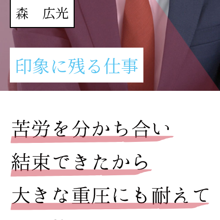
森 広光
印象に残る仕事