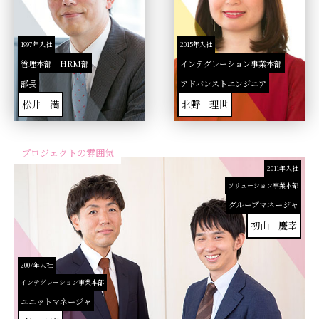
1997年入社
2015年入社
管理本部 HRM部
インテグレーション事業本部
部長
アドバンストエンジニア
松井 満
北野 理世
プロジェクトの雰囲気
2011年入社
ソリューション事業本部
グループマネージャ
初山 慶幸
2007年入社
インテグレーション事業本部
ユニットマネージャ