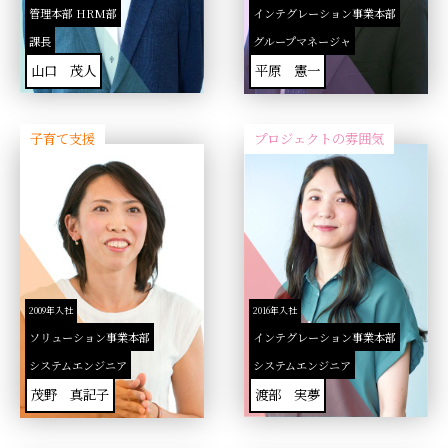
管理本部 HRM部
インテグレーション事業本部
課長
グループマネージャ
山口 茂人
平原 憲一
子育て支援
プロジェクトの雰囲気
2009年入社
2016年入社
ソリューション事業本部
インテグレーション事業本部
システムエンジニア
システムエンジニア
茂野 真記子
渡部 実夢