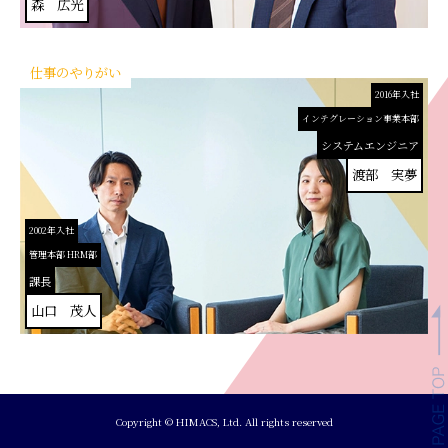
森 広光
仕事のやりがい
2016年入社
インテグレーション事業本部
システムエンジニア
渡部 実夢
2002年入社
管理本部 HRM部
課長
山口 茂人
Copyright © HIMACS, Ltd. All rights reserved